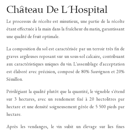
Noté
2
5.00
sur
Château De L'Hospital
5 basé
sur
Le processus de récolte est minutieux, une partie de la récolte
notations
client
étant effectuée à la main dans la fraîcheur du matin, garantissant
une qualité de fruit optimale.
La composition du sol est caractérisée par un terroir très fin de
graves argileuses reposant sur un sous-sol calcaire, contribuant
aux caractéristiques uniques du vin. L'assemblage d'acceptation
est élaboré avec précision, composé de 80% Sauvignon et 20%
Sémillon.
Privilégiant la qualité plutôt que la quantité, le vignoble s'étend
sur 3 hectares, avec un rendement fixé à 20 hectolitres par
hectare et une densité soigneusement gérée de 5 500 pieds par
hectare.
Après les vendanges, le vin subit un élevage sur lies fines