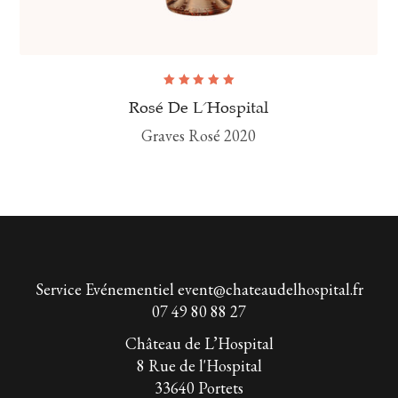
Note
5.00
sur
Rosé De L'Hospital
5
Graves Rosé 2020
Service Evénementiel
event@chateaudelhospital.fr
07 49 80 88 27
Château de L’Hospital
8 Rue de l'Hospital
33640 Portets