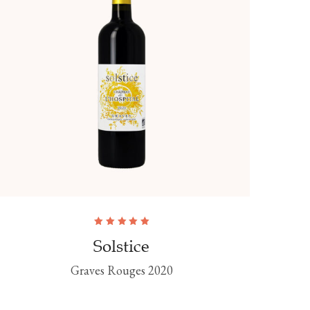
Note
5.00
sur
Solstice
5
Graves Rouges 2020