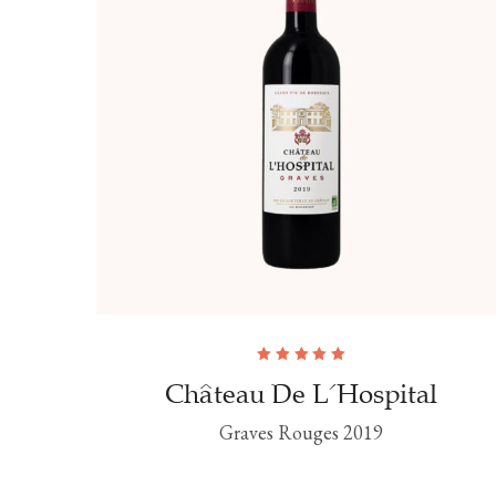
Note
5.00
sur
Château De L'Hospital
5
Graves Rouges 2019