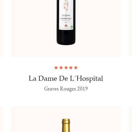
Note
5.00
sur
La Dame De L'Hospital
5
Graves Rouges 2019