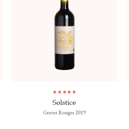
Note
5.00
sur
Solstice
5
Graves Rouges 2019