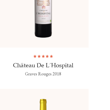
Note
5.00
sur
Château De L'Hospital
5
Graves Rouges 2018