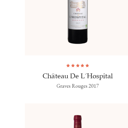
Note
5.00
sur
Château De L'Hospital
5
Graves Rouges 2017