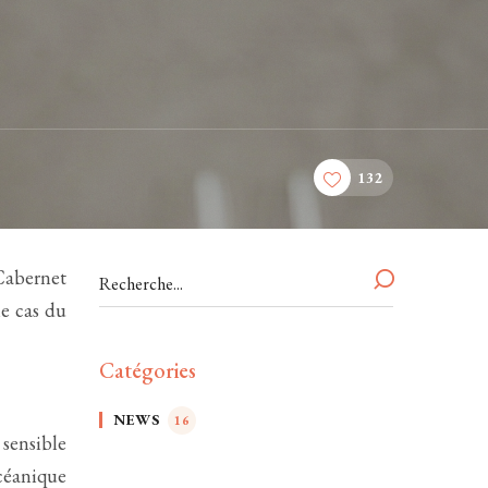
132
Cabernet
le cas du
Catégories
NEWS
16
 sensible
océanique