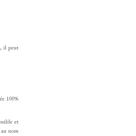
 il peut
vée 100%
ssible et
et au nom